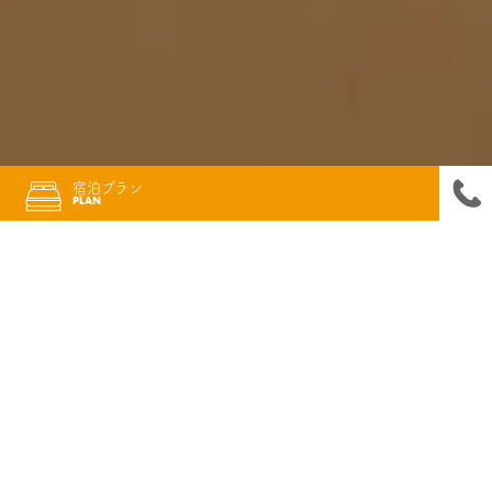
宿泊プラン
PLAN
空室検索
▶宿泊プラン一覧
＼ 舘山寺スマートインターから5分の好立地 ／
家族と愛犬の